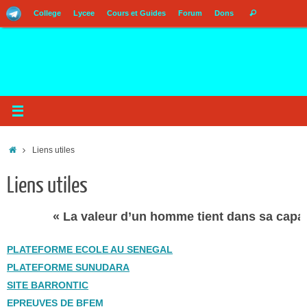
Passer
Recherch
College
Lycee
Cours et Guides
Forum
Dons
Rechercher
au
pour
contenu
:
Accueil
Liens utiles
Liens utiles
« La valeur d’un homme tient dans sa capacit
PLATEFORME ECOLE AU SENEGAL
PLATEFORME SUNUDARA
SITE BARRONTIC
EPREUVES DE BFEM