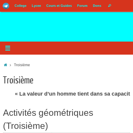
Passer
Recherch
College
Lycee
Cours et Guides
Forum
Dons
Rechercher
au
pour
contenu
:
Accueil
Troisième
Troisième
« La valeur d’un homme tient dans sa capacité à 
Activités géométriques
(Troisième)