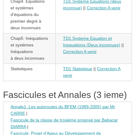
Chap4: Équations
TD1 Systeme Equations (deux
et systèmes
inconnue)
||
Correction A venir
d'équations du
premier degré à
deux inconnues
Chap5: Inéquations
TD1 Systeme Equation et
et systèmes
Inequations (Deux inconnues)
||
Inéquations
Correction A venir
à deux inconnues
Statistiques
TD1 Statistique
||
Correction A
venir
Fascicules et Annales (3 ieme)
Annale1: Les autoroutes du BFEM (1989-2005) par Mr
CARRE
|
Fascicule de la classe de trosième proposé par Babacar
DIARRA
|
Fascicule: Projet d’Appui au Développement de