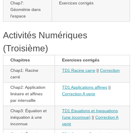
Chap7:
Exercices corrigés
Géométrie dans
l'espace
Activités Numériques
(Troisième)
Chapitres
Exercices corrigés
Chap1: Racine
TD1 Racine carre
||
Correction
carré
Chap2: Application
TD1 Applications affines
||
linéaire et affines
Correction A venir
par intervallle
Chap3: Équation et
TD1 Equations et Inequations
inéquation à une
(une inconnue)
||
Correction A
inconnue
venir