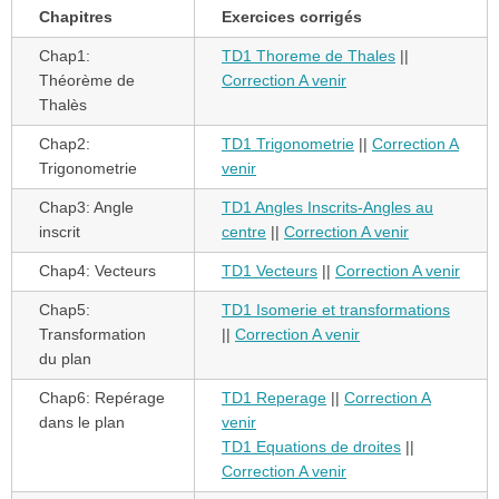
Chapitres
Exercices corrigés
Chap1:
TD1 Thoreme de Thales
||
Théorème de
Correction A venir
Thalès
Chap2:
TD1 Trigonometrie
||
Correction A
Trigonometrie
venir
Chap3: Angle
TD1 Angles Inscrits-Angles au
inscrit
centre
||
Correction A venir
Chap4: Vecteurs
TD1 Vecteurs
||
Correction A venir
Chap5:
TD1 Isomerie et transformations
Transformation
||
Correction A venir
du plan
Chap6: Repérage
TD1 Reperage
||
Correction A
dans le plan
venir
TD1 Equations de droites
||
Correction A venir