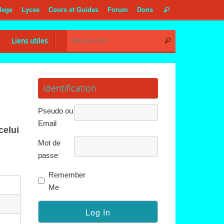
Recherche
lege
Lycee
Cours et Guides
Forum
Dons
Rechercher
pour
:
Recherche pou
Liens utiles
Rechercher
Identification
Pseudo ou
Email
elui qui le reçoit le recueille comme un don inestim
Mot de
passe
Remember
Me