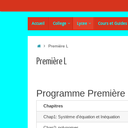
Passer
au
contenu
Passer
Accueil
College
Lycee
Cours et Guides
au
contenu
Accueil
Première L
Première L
Programme Première
Chapitres
Chap1: Système d'équation et Inéquation
Chap2: polynomes