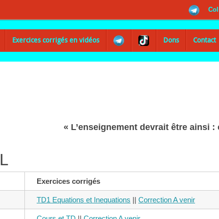
Col
Exercices corrigés en vidéos
Dons
Contact
« L’enseignement devrait être ainsi : c
 L
Exercices corrigés
TD1 Equations et Inequations
||
Correction A venir
Cours et TD
||
Correction A venir